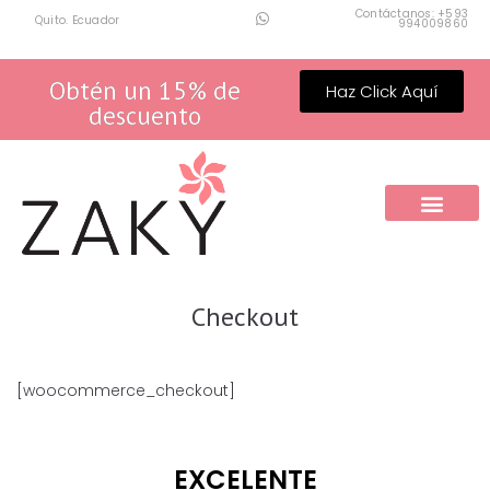
Contáctanos: +593
Quito. Ecuador
994009860
Obtén un 15% de
Haz Click Aquí
descuento
Checkout
[woocommerce_checkout]
EXCELENTE