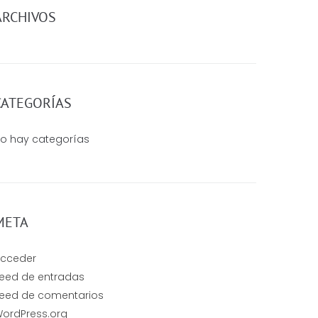
ARCHIVOS
CATEGORÍAS
o hay categorías
META
cceder
eed de entradas
eed de comentarios
ordPress.org