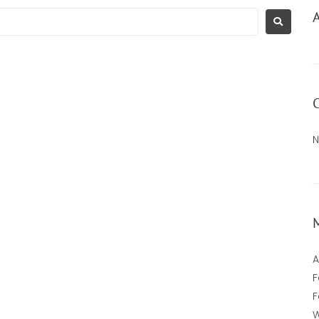
N
A
F
F
W