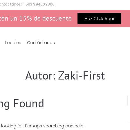
ontáctanos: +593 994009860
tén un 15% de descuento
Haz Click Aquí
Locales
Contáctanos
Autor:
Zaki-First
ng Found
 looking for. Perhaps searching can help.